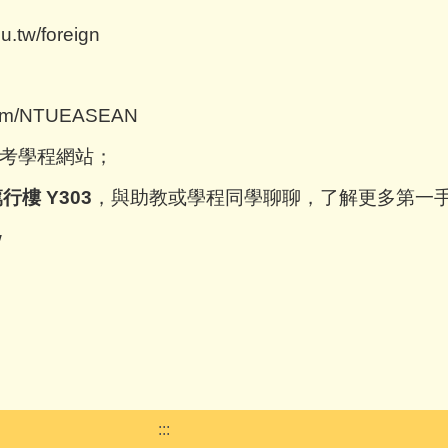
du.tw/foreign
.com/NTUEASEAN
參考學程網站；
樓 Y303
，與助教或學程同學聊聊，了解更多第一
w
:::