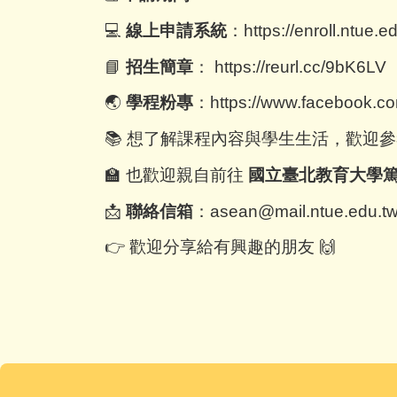
💻
線上申請系統
：
https://enroll.ntue.e
📘
招生簡章
：
https://reurl.cc/9bK6LV
🌏
學程粉專
：
https://www.facebook
📚 想了解課程內容與學生生活，歡迎
🏫 也歡迎親自前往
國立臺北教育大學篤行
📩
聯絡信箱
：
asean@mail.ntue.edu.t
👉 歡迎分享給有興趣的朋友 🙌