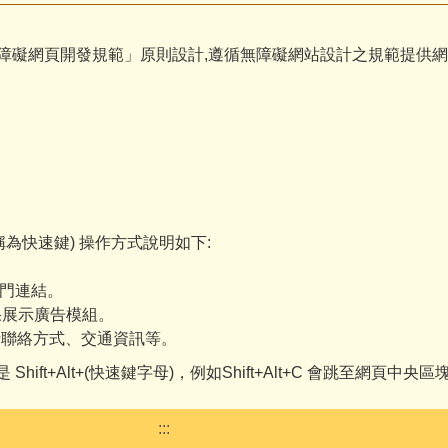
無障礙網頁開發規範」原則設計,遵循無障礙網站設計之規範提供網頁導盲磚(::
也稱為快速鍵) 操作方式說明如下:
。
熱門連結。
果展示廣告模組。
包括聯絡方式、交通資訊等。
Shift+Alt+(快速鍵字母)，例如Shift+Alt+C 會跳至網頁中
:::